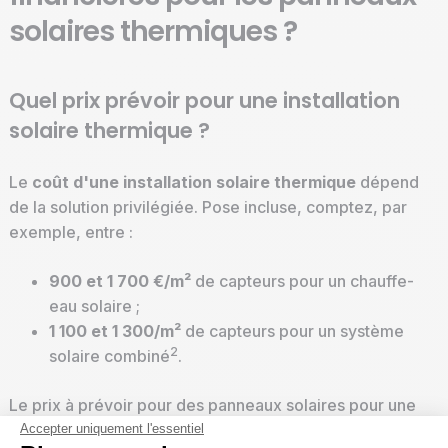
solaires thermiques ?
Quel prix prévoir pour une installation
solaire thermique ?
Le
coût d'une installation solaire thermique
dépend
de la solution privilégiée. Pose incluse, comptez, par
exemple, entre :
900 et 1 700 €/m²
de capteurs pour un chauffe-
eau solaire ;
1 100 et 1 300/m²
de capteurs pour un système
2
solaire combiné
.
Le prix à prévoir pour des panneaux solaires pour une
maison va également dépendre d’autres éléments
Accepter uniquement l'essentiel