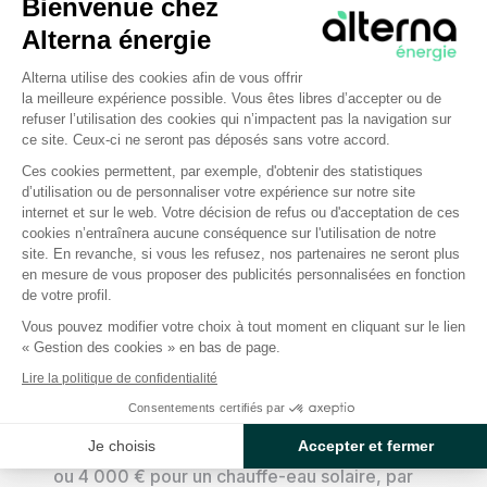
Bienvenue chez
(besoins de votre foyer, qualité des matériaux, tarif de
votre installateur, localisation de votre logement...). Ce
Alterna énergie
coût peut être réduit grâce aux
aides financières
Plateforme de Gestion du Consentem
Alterna utilise des cookies afin de vous offrir
existantes.
la meilleure expérience possible. Vous êtes libres d’accepter ou de
refuser l’utilisation des cookies qui n’impactent pas la navigation sur
Quelles aides financières pour le solaire
ce site. Ceux-ci ne seront pas déposés sans votre accord.
thermique ?
Ces cookies permettent, par exemple, d'obtenir des statistiques
d’utilisation ou de personnaliser votre expérience sur notre site
Axeptio consent
internet et sur le web. Votre décision de refus ou d'acceptation de ces
Puisqu’ils vous permettent d’améliorer la performance
cookies n’entraînera aucune conséquence sur l'utilisation de notre
site. En revanche, si vous les refusez, nos partenaires ne seront plus
énergétique et environnementale de votre logement, les
en mesure de vous proposer des publicités personnalisées en fonction
systèmes utilisant des panneaux solaires thermiques
de votre profil.
sont éligibles à des
aides financières
.
Vous pouvez modifier votre choix à tout moment en cliquant sur le lien
« Gestion des cookies » en bas de page.
En 2025, vous pouviez notamment prétendre à :
Lire la politique de confidentialité
Consentements certifiés par
MaPrimeRénov’
: cette aide de l’État peut aller
Je choisis
Accepter et fermer
jusqu’à 10 000 € pour un système solaire combiné
ou 4 000 € pour un chauffe-eau solaire, par