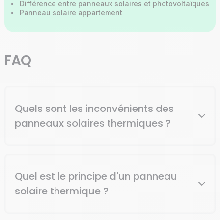
•
Différence entre panneaux solaires et photovoltaïques
•
Panneau solaire appartement
FAQ
Quels sont les inconvénients des
panneaux solaires thermiques ?
Les panneaux solaires thermiques présentent deux
Quel est le principe d'un panneau
principaux inconvénients : ils demandent un
investissement de départ élevé (mais des aides
solaire thermique ?
financières existent !) et leurs performances
varient en fonction de l'ensoleillement et des