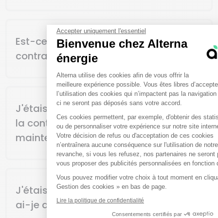
énergie et Vattenfall partagent les mêmes valeurs -
transparence, proximité et fiabilité - au service d’une
Oui. Votre contrat en cours reste pleinement valable
même ambition : accompagner chaque foyer et chaque
jusqu’à son échéance. Rien ne change : Sa durée, ses
Accepter uniquement l'essentiel
entreprise dans la transition énergétique.
conditions contractuelles et tarifaires restent inchangées.
Est-ce que mon prix et les clauses
Bienvenue chez Alterna
Aucune action n’est requise de votre part.
contractuelles vont évoluer ?
énergie
Plateforme de Gestion du Co
Alterna utilise des cookies afin de vous offrir la
Non. Les prix et clauses contractuelles sont maintenus
meilleure expérience possible. Vous êtes libres d’accepte
sans changement. Vos tarifs continuent de s’appliquer
l’utilisation des cookies qui n’impactent pas la navigation
dans les mêmes conditions.
ci ne seront pas déposés sans votre accord.
J'étais client Vattenfall Energies SA,
Ces cookies permettent, par exemple, d'obtenir des statist
la continuité de service est-elle bien
Axeptio consent
ou de personnaliser votre expérience sur notre site interne
maintenue ?
Votre décision de refus ou d'acceptation de ces cookies
n’entraînera aucune conséquence sur l'utilisation de notre
revanche, si vous les refusez, nos partenaires ne seront
vous proposer des publicités personnalisées en fonction de
Oui. La continuité de fourniture et de service est
pleinement assurée. Cette opération n’entraîne aucune
Vous pouvez modifier votre choix à tout moment en cliquan
interruption de fourniture d’électricité ou de gaz, ni de
Gestion des cookies » en bas de page.
J'étais client Vattenfall Energies SA,
dégradation du niveau de service.
Lire la politique de confidentialité
ai-je des démarches à effectuer ?
Consentements certifiés par