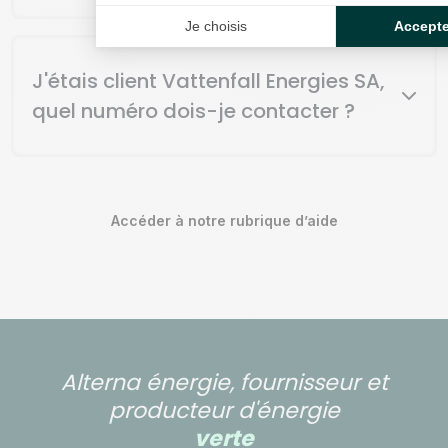
Je choisis
Accepte
Non. Aucune démarche n’est requise de votre part. La
continuité contractuelle et opérationnelle est assurée
sans action nécessaire de votre côté.
J'étais client Vattenfall Energies SA,
quel numéro dois-je contacter ?
La relation client Vattenfall reste votre point de contact
pour l’ensemble de vos demandes. Votre service client
reste disponible pour vous au 0806 800 308
Accéder à notre rubrique d’aide
Alterna énergie, fournisseur et
producteur d'énergie
verte