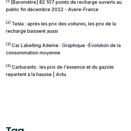
[1]
[Baromètre] 82 107 points de recharge ouverts au
la vitesse ;
public fin décembre 2022 - Avere-France
le style de conduite ;
le poids de la voiture ;
le type de route…
[2]
Tesla : après les prix des voitures, les prix de la
recharge baissent aussi
[3]
Car Labelling Ademe : Graphique -Évolution de la
consommation moyenne
[4]
Carburants : les prix de l'essence et du gazole
repartent à la hausse | Actu
Tag