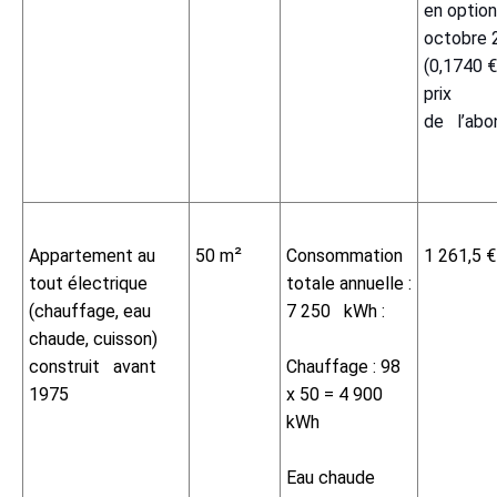
en optio
octobre 
(0,1740 €
prix
de l’ab
Appartement au
50 m²
Consommation
1 261,5 €
tout électrique
totale annuelle :
(chauffage, eau
7 250 kWh :
chaude, cuisson)
construit avant
Chauffage : 98
1975
x 50 = 4 900
kWh
Eau chaude