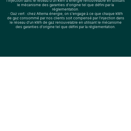
l'injection dans le réseau d'un kWh d'énergie renouvelable en utilisant
le mécanisme des garanties d'origine tel que défini par la
réglementation.
· Gaz vert : chez Alterna énergie, on s'engage à ce que chaque kWh
de gaz consommé par nos clients soit compensé par l'injection dans
le réseau d'un kWh de gaz renouvelable en utilisant le mécanisme
des garanties d'origine tel que défini par la réglementation.