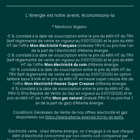
L'énergie est notre avenir, économisons-la
* Mentions légales :
-5 % constaté à la date de souscription entre le prix du kWh HT du TRV
(tarif réglementé de vente en vigueur au 01/07/2026) et le prix du kWh
HT de l'offre
(indexée TRV-E ou prix fixe 1 an
Mon électricité française
de la part de l'électricité) d'Alterna énergie.
-2 % constaté à la date de souscription entre le prix du kWh HT du TRV
(tarif réglementé de vente en vigueur au 01/07/2026) et le prix du kWh
HT de l'offre
d'Alterna énergie.
Mon électricité du coin
-30 % constaté à la date de souscription entre le prix du kWh HT du
TRV (tarif réglementé de vente en vigueur au 01/07/2026) en option
tarifaire base 9 kVA et le prix du kWh HT en heure super creuse été de
l'offre
d'Alterna énergie.
Mon électricité Heures Super Creuses
-5 % constaté à la date de souscription entre le prix du kWh HT du
PRV-G (Prix Repère de Vente du Gaz en vigueur au 01/07/2026) et le
prix du kWh HT de l'offre
(indexé PRV-G ou prix fixe 1
Mon gaz naturel
an de la part du gaz) d'Alterna énergie.
Conditions Générales de Vente de nos offres électricité et gaz
disponibles sur
https://www.alterna-energie.fr/cgv-et-tarifs.
· Électricité verte : chez Alterna énergie, on s'engage à ce que chaque
kWh d'électricité consommé par nos clients soit compensé par