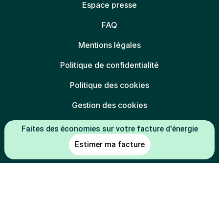
Espace presse
FAQ
Mentions légales
Politique de confidentialité
Politique des cookies
Gestion des cookies
Charte éthique
Faites des économies sur votre facture d'énergie
Estimer ma facture
Espace partenaires
L'énergie est notre avenir, économisons-la
* Mentions légales :
-5 % constaté à la date de souscription entre le prix du kWh HT du TRV