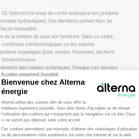
Or, l’électricité issue de cette ressource est produite
 centrales hydrauliques). Ces dernières permettent de
e façon mesurable.
ir de la chaleur du sous-sol terrestre. Dans ce cadre,
s conditions météorologiques ou les saisons.
tières organiques (bois, résidus forestiers, déchets
e d’intermittence.
vements des marées océaniques. Puisque ces derniers
Accepter uniquement l'essentiel
 marémotrice génère de l’électricité de manière plutôt
Bienvenue chez Alterna
énergie
Plateforme de Gestion du Consentemen
es énergies est-elle un
Alterna utilise des cookies afin de vous offrir la
meilleure expérience possible. Vous êtes libres d’accepter ou de refuser
l’utilisation des cookies qui n’impactent pas la navigation sur ce site. Ceux-
ci ne seront pas déposés sans votre accord.
Ces cookies permettent, par exemple, d'obtenir des statistiques d’utilisation
Axeptio consent
ou de personnaliser votre expérience sur notre site internet et sur le web.
 énergies renouvelables est celui de l’équilibre entre