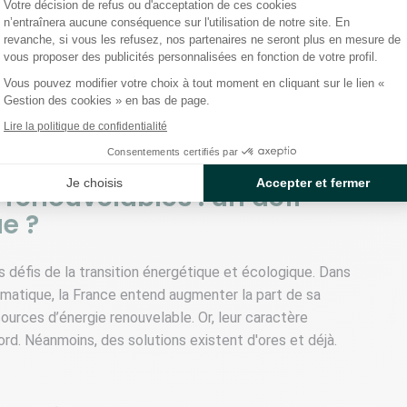
Votre décision de refus ou d'acceptation de ces cookies
e n’est pas toujours corrélée à la consommation. Lorsque
n’entraînera aucune conséquence sur l'utilisation de notre site. En
revanche, si vous les refusez, nos partenaires ne seront plus en mesure de
s peuvent produire peu et des énergies
vous proposer des publicités personnalisées en fonction de votre profil.
par exemple). À l’inverse, dans certaines conditions,
Vous pouvez modifier votre choix à tout moment en cliquant sur le lien «
rsque l’on n’en a pas forcément l’usage. La variabilité
Gestion des cookies » en bas de page.
oblème dans la gestion des réseaux, principalement
Lire la politique de confidentialité
Consentements certifiés par
Je choisis
Accepter et fermer
 renouvelables : un défi
ue ?
s défis de la transition énergétique et écologique. Dans
limatique, la France entend augmenter la part de sa
urces d’énergie renouvelable. Or, leur caractère
rd. Néanmoins, des solutions existent d'ores et déjà.