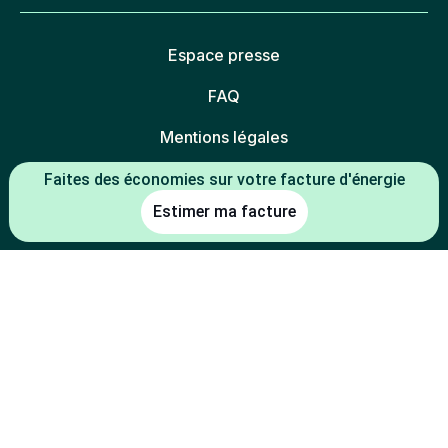
Espace presse
FAQ
Mentions légales
Politique de confidentialité
Faites des économies sur votre facture d'énergie
Estimer ma facture
Politique des cookies
Gestion des cookies
Charte éthique
Espace partenaires
L'énergie est notre avenir, économisons-la