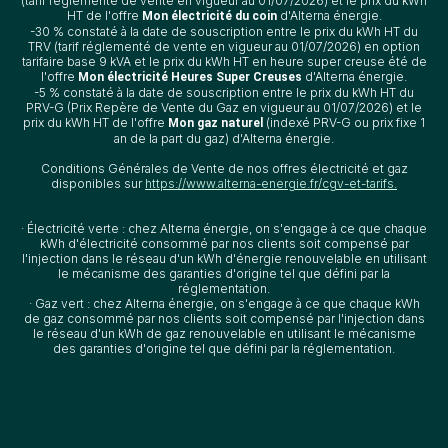
(tarif réglementé de vente en vigueur au 01/07/2026) et le prix du kWh
HT de l'offre
d'Alterna énergie.
Mon électricité du coin
-30 % constaté à la date de souscription entre le prix du kWh HT du
TRV (tarif réglementé de vente en vigueur au 01/07/2026) en option
tarifaire base 9 kVA et le prix du kWh HT en heure super creuse été de
l'offre
d'Alterna énergie.
Mon électricité Heures Super Creuses
-5 % constaté à la date de souscription entre le prix du kWh HT du
PRV-G (Prix Repère de Vente du Gaz en vigueur au 01/07/2026) et le
prix du kWh HT de l'offre
(indexé PRV-G ou prix fixe 1
Mon gaz naturel
an de la part du gaz) d'Alterna énergie.
Conditions Générales de Vente de nos offres électricité et gaz
disponibles sur
https://www.alterna-energie.fr/cgv-et-tarifs.
· Électricité verte : chez Alterna énergie, on s'engage à ce que chaque
kWh d'électricité consommé par nos clients soit compensé par
l'injection dans le réseau d'un kWh d'énergie renouvelable en utilisant
le mécanisme des garanties d'origine tel que défini par la
réglementation.
· Gaz vert : chez Alterna énergie, on s'engage à ce que chaque kWh
de gaz consommé par nos clients soit compensé par l'injection dans
le réseau d'un kWh de gaz renouvelable en utilisant le mécanisme
des garanties d'origine tel que défini par la réglementation.