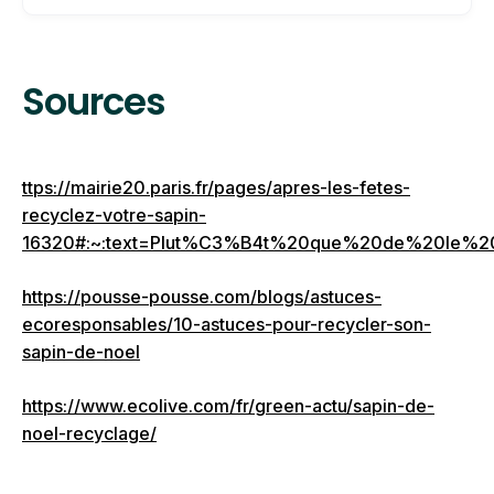
et ramassages dans les villes)
Nourrir les animaux (dans les zoos)
Si vous souhaitez vous débarrasser de votre
Fabriquer de l’engrais ou biogaz (via les
sapin après les fêtes, vous pouvez notamment :
Sources
déchetteries)
Protéger votre jardin.
Profiter du ramassage organisé par votre ville
Le déposer dans un point de collecte
Le donner à un zoo
ttps://mairie20.paris.fr/pages/apres-les-fetes-
Le mettre en déchetterie.
recyclez-votre-sapin-
16320#:~:text=Plut%C3%B4t%20que%20de%20le%
https://pousse-pousse.com/blogs/astuces-
ecoresponsables/10-astuces-pour-recycler-son-
sapin-de-noel
https://www.ecolive.com/fr/green-actu/sapin-de-
noel-recyclage/