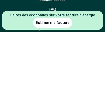
FAQ
Faites des économies sur votre facture d'énergie
Mentions légales
Estimer ma facture
Politique de confidentialité
Politique des cookies
Gestion des cookies
Charte éthique
Espace partenaires
L'énergie est notre avenir, économisons-la
* Mentions légales :
-5 % constaté à la date de souscription entre le prix du kWh HT du TRV
(tarif réglementé de vente en vigueur au 01/07/2026) et le prix du kWh