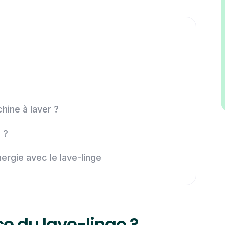
hine à laver ?
 ?
ergie avec le lave-linge
o du lave-linge ?