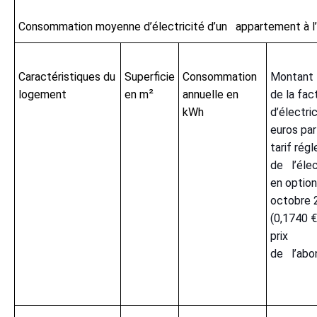
Consommation moyenne d’électricité d’un appartement à l
Caractéristiques du
Superficie
Consommation
Montant
logement
en m²
annuelle en
de la fac
kWh
d’électri
euros par
tarif rég
de l’élec
en optio
octobre 
(0,1740 €
prix
de l’ab