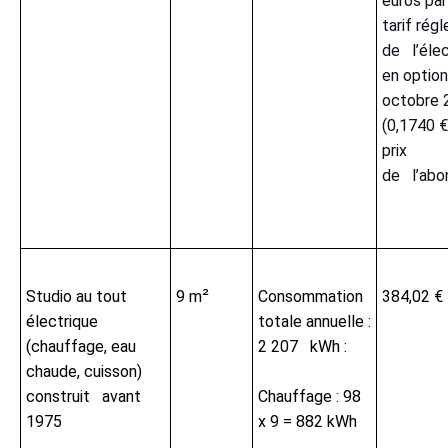
euros par
tarif rég
de l’élec
en optio
octobre 
(0,1740 €
prix
de l’ab
Studio au tout
9 m²
Consommation
384,02 €
électrique
totale annuelle :
(chauffage, eau
2 207 kWh :
chaude, cuisson)
construit avant
Chauffage : 98
1975
x 9 = 882 kWh