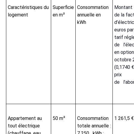
Caractéristiques du
Superficie
Consommation
Montant
logement
en m²
annuelle en
de la fac
kWh
d’électri
euros par
tarif rég
de l’élec
en optio
octobre 
(0,1740 €
prix
de l’ab
Appartement au
50 m²
Consommation
1 261,5 €
tout électrique
totale annuelle :
(chauffage, eau
7 250 kWh :