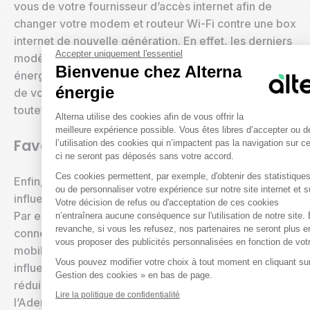
vous de votre fournisseur d’accès internet afin de
changer votre modem et routeur Wi-Fi contre une box
internet de nouvelle génération. En effet, les derniers
Accepter uniquement l'essentiel
modèles de box ont de meilleures performances
Bienvenue chez Alterna
énergétiques. Si ce changement peut impacter le coût
énergie
de votre abonnement internet, cela permettra
toutefois une réduction de votre facture globale.
Plateforme de Gestion du Conse
Alterna utilise des cookies afin de vous offrir la
meilleure expérience possible. Vous êtes libres d’accepter ou d
Favoriser la connexion en Wi-Fi
l’utilisation des cookies qui n’impactent pas la navigation sur c
ci ne seront pas déposés sans votre accord.
Ces cookies permettent, par exemple, d'obtenir des statistiques 
Enfin, votre utilisation de la box internet peut
Axeptio consent
ou de personnaliser votre expérience sur notre site internet et s
influencer votre consommation annuelle moyenne.
Votre décision de refus ou d'acceptation de ces cookies
Par exemple, chez soi, il est préférable de toujours se
n’entraînera aucune conséquence sur l'utilisation de notre site.
revanche, si vous les refusez, nos partenaires ne seront plus 
connecter en Wi-Fi plutôt que d’utiliser un réseau
vous proposer des publicités personnalisées en fonction de votre
mobile haut débit de type 4G. Ce geste simple
Vous pouvez modifier votre choix à tout moment en cliquant sur 
influence votre consommation d’énergie et participe à
Gestion des cookies » en bas de page.
réduire la pollution numérique ! Effectivement,
Lire la politique de confidentialité
l’Ademe explique que “chaque giga transféré sur les