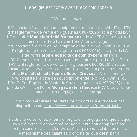
L'énergie est notre avenir, économisons-la
* Mentions légales :
-5 % constaté à la date de souscription entre le prix du kWh HT du TRV
(tarif réglementé de vente en vigueur au 01/07/2026) et le prix du kWh
HT de l'offre
Mon électricité française
(indexée TRV-E ou prix fixe 1
an de la part de l'électricité) d'Alterna énergie.
-2 % constaté à la date de souscription entre le prix du kWh HT du TRV
(tarif réglementé de vente en vigueur au 01/07/2026) et le prix du kWh
HT de l'offre
Mon électricité du coin
d'Alterna énergie.
-30 % constaté à la date de souscription entre le prix du kWh HT du
TRV (tarif réglementé de vente en vigueur au 01/07/2026) en option
tarifaire base 9 kVA et le prix du kWh HT en heure super creuse été de
l'offre
Mon électricité Heures Super Creuses
d'Alterna énergie.
-5 % constaté à la date de souscription entre le prix du kWh HT du
PRV-G (Prix Repère de Vente du Gaz en vigueur au 01/07/2026) et le
prix du kWh HT de l'offre
Mon gaz naturel
(indexé PRV-G ou prix fixe
1 an de la part du gaz) d'Alterna énergie.
Conditions Générales de Vente de nos offres électricité et gaz
disponibles sur
https://www.alterna-energie.fr/cgv-et-tarifs.
· Électricité verte : chez Alterna énergie, on s'engage à ce que chaque
kWh d'électricité consommé par nos clients soit compensé par
l'injection dans le réseau d'un kWh d'énergie renouvelable en utilisant
le mécanisme des garanties d'origine tel que défini par la