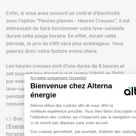
Enfin, si vous avez souscrit un contrat d’électricité
avec l’option “Heures pleines - Heures Creuses”, il est
intéressant de faire fonctionner votre lave-vaisselle
durant cette plage horaire. En effet, durant cette
période, le prix du kWh sera plus avantageux. Vous
paierez donc votre facture moins chère.
Les heures creuses sont d’une durée de 8 heures et
ont souvent lieu durant la nuit (entre 23h00 et 7h00
Accepter uniquement l'essentiel
par exemple). Vous pouvez alors programmer votre
Bienvenue chez Alterna
lave-vaisselle en départ différé pour qu’il fonctionne
énergie
pendant les heures creuses et ainsi optimiser votre
Plateforme de Gestion du Con
consommation électrique.
Alterna utilise des cookies afin de vous offrir la
meilleure expérience possible. Vous êtes libres d’accepter o
l’utilisation des cookies qui n’impactent pas la navigation su
👉 Bon à savoir : la
Commission de Régulation de
ci ne seront pas déposés sans votre accord.
l'Énergie
(CRE) a annoncé vouloir modifier ces
Ces cookies permettent, par exemple, d'obtenir des statistiqu
horaires dès 2025, en décalant davantage d’heures