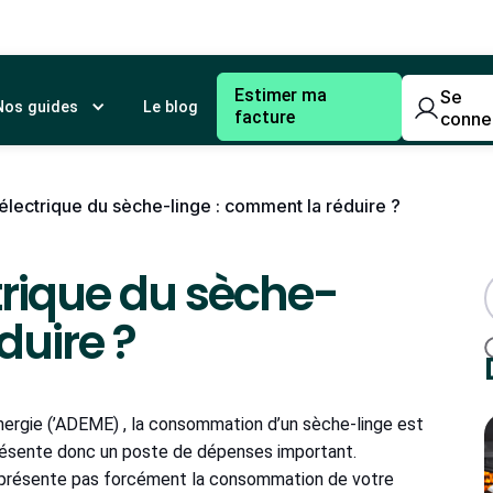
Estimer ma
Se
Nos guides
Le blog
facture
conne
ectrique du sèche-linge : comment la réduire ?
rique du sèche-
duire ?
Energie (’ADEME) , la consommation d’un sèche-linge est
eprésente donc un poste de dépenses important.
 représente pas forcément la consommation de votre