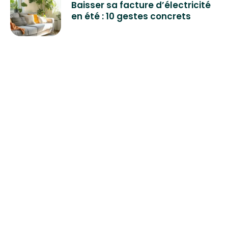
Baisser sa facture d’électricité
en été : 10 gestes concrets