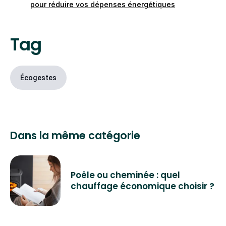
pour réduire vos dépenses énergétiques
télécommande) et profiter de ces différentes
fonctionnalités.
Tag
Écogestes
Dans la même catégorie
Poêle ou cheminée : quel
chauffage économique choisir ?