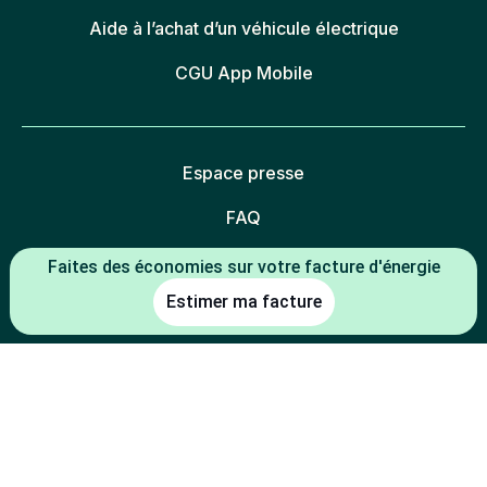
Aide à l’achat d’un véhicule électrique
CGU App Mobile
Espace presse
FAQ
Mentions légales
Faites des économies sur votre facture d'énergie
Estimer ma facture
Politique de confidentialité
Politique des cookies
Gestion des cookies
Charte éthique
Espace partenaires