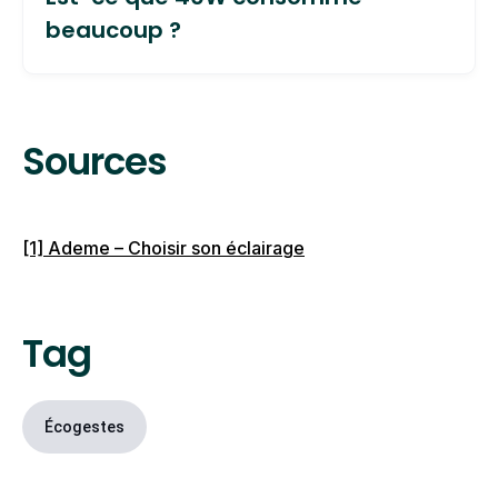
le suivant : Nombre d’heures d’utilisation x
beaucoup ?
Nombre de jours x Puissance (en watts) / 1000.
Une ampoule de 40 watts utilisée 6h par jour
pendant 1 an consomme 87,6 kWh (6 heures x
Sources
365 jours x 40 W / 1000 = 87,6 kWh). Cela
équivaut à la consommation annuelle d’un
décodeur TV.
[1] Ademe – Choisir son éclairage
Tag
Écogestes