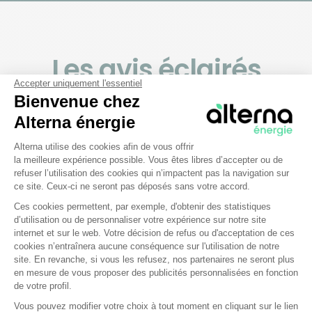
Les avis éclairés
Accepter uniquement l'essentiel
de nos clients
Bienvenue chez
Alterna énergie
Les bons comptes font les bons avis ! Découvrez les
Plateforme de Gestion du Consentem
Alterna utilise des cookies afin de vous offrir
retours authentiques de nos clients, soigneusement
la meilleure expérience possible. Vous êtes libres d’accepter ou de
collectés par la plateforme Avis Vérifiés.
refuser l’utilisation des cookies qui n’impactent pas la navigation sur
ce site. Ceux-ci ne seront pas déposés sans votre accord.
Ces cookies permettent, par exemple, d'obtenir des statistiques
d’utilisation ou de personnaliser votre expérience sur notre site
Axeptio consent
internet et sur le web. Votre décision de refus ou d'acceptation de ces
cookies n’entraînera aucune conséquence sur l'utilisation de notre
site. En revanche, si vous les refusez, nos partenaires ne seront plus
en mesure de vous proposer des publicités personnalisées en fonction
de votre profil.
Vous pouvez modifier votre choix à tout moment en cliquant sur le lien