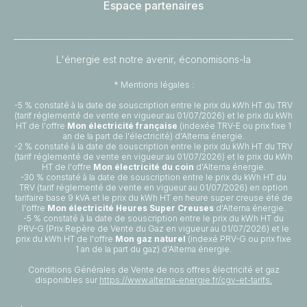
Espace partenaires
L'énergie est notre avenir, économisons-la
* Mentions légales :
-5 % constaté à la date de souscription entre le prix du kWh HT du TRV
(tarif réglementé de vente en vigueur au 01/07/2026) et le prix du kWh
HT de l'offre
Mon électricité française
(indexée TRV-E ou prix fixe 1
an de la part de l'électricité) d'Alterna énergie.
-2 % constaté à la date de souscription entre le prix du kWh HT du TRV
(tarif réglementé de vente en vigueur au 01/07/2026) et le prix du kWh
HT de l'offre
Mon électricité du coin
d'Alterna énergie.
-30 % constaté à la date de souscription entre le prix du kWh HT du
TRV (tarif réglementé de vente en vigueur au 01/07/2026) en option
tarifaire base 9 kVA et le prix du kWh HT en heure super creuse été de
l'offre
Mon électricité Heures Super Creuses
d'Alterna énergie.
-5 % constaté à la date de souscription entre le prix du kWh HT du
PRV-G (Prix Repère de Vente du Gaz en vigueur au 01/07/2026) et le
prix du kWh HT de l'offre
Mon gaz naturel
(indexé PRV-G ou prix fixe
1 an de la part du gaz) d'Alterna énergie.
Conditions Générales de Vente de nos offres électricité et gaz
disponibles sur
https://www.alterna-energie.fr/cgv-et-tarifs.