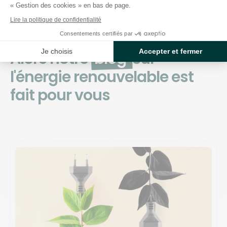
« Gestion des cookies » en bas de page.
L’énergie verte, ça vous
Lire la politique de confidentialité
branche ?
Consentements certifiés par
Je choisis
Accepter et fermer
Alors notre
blog
sur
l'énergie renouvelable est
fait pour vous