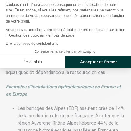
cookies n’entraînera aucune conséquence sur l'utilisation de notre
site. En revanche, si vous les refusez, nos partenaires ne seront plus
Produite grâce à la force de l’eau (chutes, courants,
en mesure de vous proposer des publicités personnalisées en fonction
retenues), l’hydroélectricité est une source pilotable,
de votre profil.
particulièrement adaptée aux besoins de
flexibilité du
Vous pouvez modifier votre choix à tout moment en cliquant sur le lien
« Gestion des cookies » en bas de page.
réseau
.
Lire la politique de confidentialité
❎ Avantages de l’hydroélectrique : rendement élevé et
Consentements certifiés par
stockage possible via stations de pompage (STEP).
Je choisis
Accepter et fermer
❌ Limites de l’hydroélectrique : impacts sur les milieux
aquatiques et dépendance à la ressource en eau.
Exemples d’installations hydroélectriques en France et
en Europe
Les barrages des Alpes (EDF) assurent près de 14 %
de la production électrique française. À noter que la
région Auvergne-Rhône-Alpes héberge 44 % de la
puissance hydroélectrique installée en France en