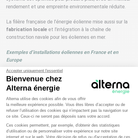
rendement et une empreinte environnementale réduite.
La filière française de l’énergie éolienne mise aussi sur la
fabrication locale
et l’intégration à la chaîne de
construction navale pour les éoliennes en mer.
Exemples d’installations éoliennes en France et en
Europe
Accepter uniquement l'essentiel
Premier parc éolien offshore en Normandie et
Bienvenue chez
troisième en France, le parc de Fécamp est mis en
Alterna énergie
service depuis 2025.
Plateforme de Gestion du Consentem
Le Danemark tire environ 55 % de son électricité de
Alterna utilise des cookies afin de vous offrir
la meilleure expérience possible. Vous êtes libres d’accepter ou de
l’éolien.
refuser l’utilisation des cookies qui n’impactent pas la navigation sur
ce site. Ceux-ci ne seront pas déposés sans votre accord.
Ces cookies permettent, par exemple, d'obtenir des statistiques
3. L’énergie hydroélectrique : la plus
d’utilisation ou de personnaliser votre expérience sur notre site
Axeptio consent
ancienne des énergies renouvelables
internet et sur le web. Votre décision de refus ou d'acceptation de ces