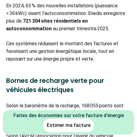
En 2024, 63 % des nouvelles installations (puissance
< 36 kWc) visent l’autoconsommation. Enedis enregistre
plus de
721 304 sites résidentiels en
autoconsommation
au premier trimestre 2025.
Ces systèmes réduisent le montant des factures et
favorisent une gestion énergétique locale, tout en
reposant sur une énergie propre et verte.
Bornes de recharge verte pour
véhicules électriques
Selon le baromètre de la recharge, 168 055 points sont
ouverts au public au 30 avril 2025. C’est une
hausse de
Faites des économies sur votre facture d'énergie
30 % en un an
, soit plus de 38 000 nouvelles unités.
Estimer ma facture
Selon l’AVEM (association pour l’avenir du véhicule