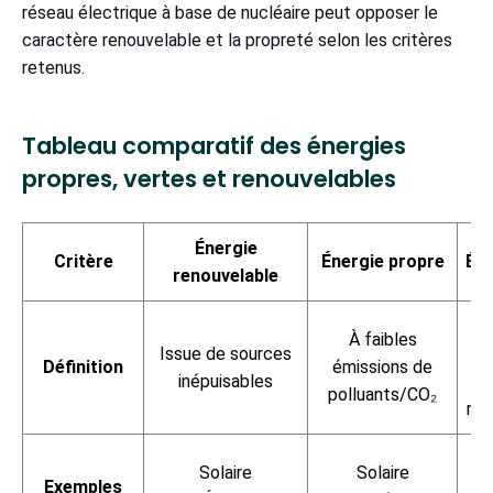
réseau électrique à base de nucléaire peut opposer le
caractère renouvelable et la propreté selon les critères
retenus.
Tableau comparatif des énergies
propres, vertes et renouvelables
Énergie
Critère
Énergie propre
Éne
renouvelable
P
À faibles
Issue de sources
Définition
émissions de
inépuisables
d
polluants/CO₂
ren
É
Solaire
Solaire
Exemples