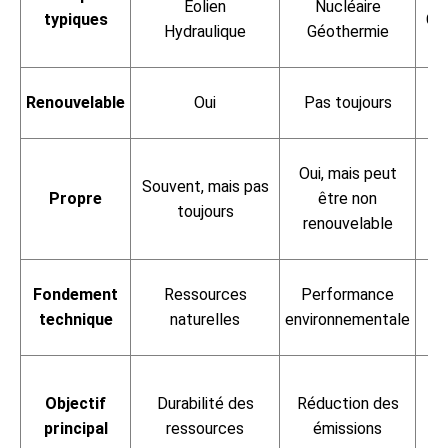
Éolien
Nucléaire
typiques
Ch
Hydraulique
Géothermie
Renouvelable
Oui
Pas toujours
Pa
Oui, mais peut
Souvent, mais pas
Propre
être non
toujours
mé
renouvelable
p
Fondement
Ressources
Performance
En
technique
naturelles
environnementale
c
Objectif
Durabilité des
Réduction des
é
principal
ressources
émissions