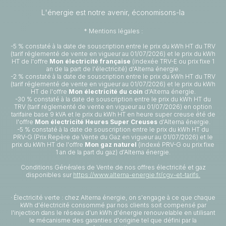
L'énergie est notre avenir, économisons-la
* Mentions légales :
-5 % constaté à la date de souscription entre le prix du kWh HT du TRV
(tarif réglementé de vente en vigueur au 01/07/2026) et le prix du kWh
HT de l'offre
Mon électricité française
(indexée TRV-E ou prix fixe 1
an de la part de l'électricité) d'Alterna énergie.
-2 % constaté à la date de souscription entre le prix du kWh HT du TRV
(tarif réglementé de vente en vigueur au 01/07/2026) et le prix du kWh
HT de l'offre
Mon électricité du coin
d'Alterna énergie.
-30 % constaté à la date de souscription entre le prix du kWh HT du
TRV (tarif réglementé de vente en vigueur au 01/07/2026) en option
tarifaire base 9 kVA et le prix du kWh HT en heure super creuse été de
l'offre
Mon électricité Heures Super Creuses
d'Alterna énergie.
-5 % constaté à la date de souscription entre le prix du kWh HT du
PRV-G (Prix Repère de Vente du Gaz en vigueur au 01/07/2026) et le
prix du kWh HT de l'offre
Mon gaz naturel
(indexé PRV-G ou prix fixe
1 an de la part du gaz) d'Alterna énergie.
Conditions Générales de Vente de nos offres électricité et gaz
disponibles sur
https://www.alterna-energie.fr/cgv-et-tarifs.
· Électricité verte : chez Alterna énergie, on s'engage à ce que chaque
kWh d'électricité consommé par nos clients soit compensé par
l'injection dans le réseau d'un kWh d'énergie renouvelable en utilisant
le mécanisme des garanties d'origine tel que défini par la