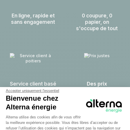
En ligne, rapide et
0 coupure, 0
sans engagement
papier, on
s'occupe de tout
Service client basé
Des prix
à Poitiers
transparents et
Accepter uniquement l'essentiel
justes
Bienvenue chez
Alterna énergie
Plateforme de Gestion du Consentem
Alterna utilise des cookies afin de vous offrir
la meilleure expérience possible. Vous êtes libres d’accepter ou de
refuser l’utilisation des cookies qui n’impactent pas la navigation sur