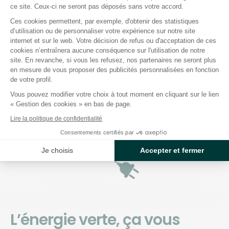
ce site. Ceux-ci ne seront pas déposés sans votre accord.
Les avis éclairés
Ces cookies permettent, par exemple, d'obtenir des statistiques
d’utilisation ou de personnaliser votre expérience sur notre site
de nos clients
Axeptio consent
internet et sur le web. Votre décision de refus ou d'acceptation de ces
cookies n’entraînera aucune conséquence sur l'utilisation de notre
site. En revanche, si vous les refusez, nos partenaires ne seront plus
Les bons comptes font les bons avis ! Découvrez les
en mesure de vous proposer des publicités personnalisées en fonction
retours authentiques de nos clients, soigneusement
de votre profil.
collectés par la plateforme Avis Vérifiés.
Vous pouvez modifier votre choix à tout moment en cliquant sur le lien
« Gestion des cookies » en bas de page.
Lire la politique de confidentialité
Consentements certifiés par
Je choisis
Accepter et fermer
L’énergie verte, ça vous