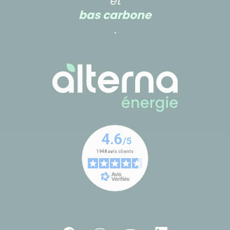
et
bas carbone
.