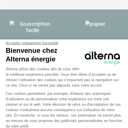
Accepter uniquement l'essentiel
Bienvenue chez
En ligne, rapide et
0 coupure, 0
sans engagement
papier, on
Alterna énergie
s'occupe de tout
Plateforme de Gestion du Consentem
Alterna utilise des cookies afin de vous offrir
la meilleure expérience possible. Vous êtes libres d’accepter ou de
refuser l’utilisation des cookies qui n’impactent pas la navigation sur
ce site. Ceux-ci ne seront pas déposés sans votre accord.
Ces cookies permettent, par exemple, d'obtenir des statistiques
d’utilisation ou de personnaliser votre expérience sur notre site
Axeptio consent
internet et sur le web. Votre décision de refus ou d'acceptation de ces
cookies n’entraînera aucune conséquence sur l'utilisation de notre
site. En revanche, si vous les refusez, nos partenaires ne seront plus
Service client basé
Des prix
en mesure de vous proposer des publicités personnalisées en fonction
à Poitiers
transparents et
de votre profil.