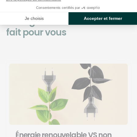
Alors notre
blog
sur
Consentements certifiés par
l'énergie renouvelable est
Je choisis
Accepter et fermer
fait pour vous
Énergie renouvelable VS non