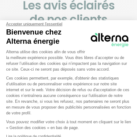
Les avis éclairés
de nos clients
Accepter uniquement l'essentiel
Bienvenue chez
Les bons comptes font les bons avis ! Découvrez les
Alterna énergie
retours authentiques de nos clients, soigneusement
collectés par la plateforme Avis Vérifiés.
Plateforme de Gestion du Consentem
Alterna utilise des cookies afin de vous offrir
la meilleure expérience possible. Vous êtes libres d’accepter ou de
refuser l’utilisation des cookies qui n’impactent pas la navigation sur
ce site. Ceux-ci ne seront pas déposés sans votre accord.
Ces cookies permettent, par exemple, d'obtenir des statistiques
d’utilisation ou de personnaliser votre expérience sur notre site
Axeptio consent
internet et sur le web. Votre décision de refus ou d'acceptation de ces
cookies n’entraînera aucune conséquence sur l'utilisation de notre
site. En revanche, si vous les refusez, nos partenaires ne seront plus
en mesure de vous proposer des publicités personnalisées en fonction
de votre profil.
L’énergie verte, ça vous
Vous pouvez modifier votre choix à tout moment en cliquant sur le lien
« Gestion des cookies » en bas de page.
branche ?
Lire la politique de confidentialité