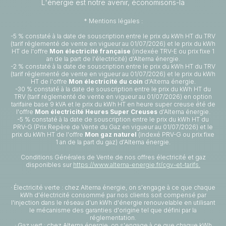
L'énergie est notre avenir, économisons-la
* Mentions légales :
-5 % constaté à la date de souscription entre le prix du kWh HT du TRV
(tarif réglementé de vente en vigueur au 01/07/2026) et le prix du kWh
HT de l'offre
Mon électricité française
(indexée TRV-E ou prix fixe 1
an de la part de l'électricité) d'Alterna énergie.
-2 % constaté à la date de souscription entre le prix du kWh HT du TRV
(tarif réglementé de vente en vigueur au 01/07/2026) et le prix du kWh
HT de l'offre
Mon électricité du coin
d'Alterna énergie.
-30 % constaté à la date de souscription entre le prix du kWh HT du
TRV (tarif réglementé de vente en vigueur au 01/07/2026) en option
tarifaire base 9 kVA et le prix du kWh HT en heure super creuse été de
l'offre
Mon électricité Heures Super Creuses
d'Alterna énergie.
-5 % constaté à la date de souscription entre le prix du kWh HT du
PRV-G (Prix Repère de Vente du Gaz en vigueur au 01/07/2026) et le
prix du kWh HT de l'offre
Mon gaz naturel
(indexé PRV-G ou prix fixe
1 an de la part du gaz) d'Alterna énergie.
Conditions Générales de Vente de nos offres électricité et gaz
disponibles sur
https://www.alterna-energie.fr/cgv-et-tarifs.
· Électricité verte : chez Alterna énergie, on s'engage à ce que chaque
kWh d'électricité consommé par nos clients soit compensé par
l'injection dans le réseau d'un kWh d'énergie renouvelable en utilisant
le mécanisme des garanties d'origine tel que défini par la
réglementation.
· Gaz vert : chez Alterna énergie, on s'engage à ce que chaque kWh