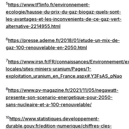
5
https://www.tf1info.fr/environnement-
ecologie/hausse-du-prix-du-gaz-biogaz-quels-sont-
les-avantages-et-les-inconvenients-de-ce-gaz-vert-
alternative-2214955.html
6
https://presse.ademe.fr/2018/01/etude-un-mix-de-
gaz-100-renouvelable-en-2050.html
7
https://www.irsn.fr/FR/connaissances/Environnement/e
locales/sites-miniers-uranium/Pages/1-
exploitation_uranium_en_France.aspx#.Y3FsAS_pNao
8
https://www.pv-magazine.fr/2021/11/05/negawatt-
presente-son-scenario-energetique-pour-2050-
sans-nucleaire-et-a-100-renouvelable/
10
https://www.statistiques.developpement-
durable.gouv.fr/edition-numerique/chiffres-cles-