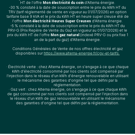
HT de l'offre
d'Alterna énergie.
Mon électricité du coin
-30 % constaté à la date de souscription entre le prix du kWh HT du
TRV (tarif réglementé de vente en vigueur au 01/07/2026) en option
tarifaire base 9 kVA et le prix du kWh HT en heure super creuse été de
l'offre
d'Alterna énergie.
Mon électricité Heures Super Creuses
-5 % constaté à la date de souscription entre le prix du kWh HT du
PRV-G (Prix Repère de Vente du Gaz en vigueur au 01/07/2026) et le
prix du kWh HT de l'offre
(indexé PRV-G ou prix fixe 1
Mon gaz naturel
an de la part du gaz) d'Alterna énergie.
Conditions Générales de Vente de nos offres électricité et gaz
disponibles sur
https://www.alterna-energie.fr/cgv-et-tarifs.
· Électricité verte : chez Alterna énergie, on s'engage à ce que chaque
kWh d'électricité consommé par nos clients soit compensé par
l'injection dans le réseau d'un kWh d'énergie renouvelable en utilisant
le mécanisme des garanties d'origine tel que défini par la
réglementation.
· Gaz vert : chez Alterna énergie, on s'engage à ce que chaque kWh
de gaz consommé par nos clients soit compensé par l'injection dans
le réseau d'un kWh de gaz renouvelable en utilisant le mécanisme
des garanties d'origine tel que défini par la réglementation.