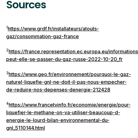
Sources
1
https://www.grdf.fr/installateurs/atouts-
gaz/consommation-gaz-france
2
https://france.representation.ec.europa.eu/information
peut-elle-se-passer-du-gaz-russe-2022-10-20_fr
3
https://www.geo.fr/environnement/pourquoi-le-gaz-
naturel-liquefie-gnl-ne-doit-il-pas-nous-empecher-
de-reduire-nos-depenses-denergie-212428
4
https://www.francetvinfo.fr/economie/energie/pour-
liquefier-le-methane-on-va-utiliser-beaucoup-d-
energie-le-lourd-bilan-environnemental-du-
gnl_5110144.html