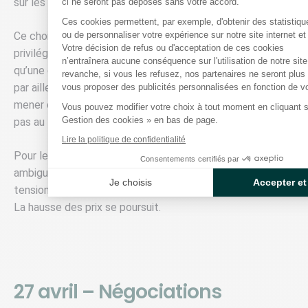
sur les ports iraniens du Golfe.
ci ne seront pas déposés sans votre accord.
Ces cookies permettent, par exemple, d'obtenir des statistique
Axeptio consent
Ce choix traduit une évolution de la stratégie américaine :
ou de personnaliser votre expérience sur notre site internet et
Votre décision de refus ou d'acceptation de ces cookies
privilégier la pression économique et logistique plutôt
n’entraînera aucune conséquence sur l'utilisation de notre sit
qu’une escalade militaire immédiate. Washington confirme
revanche, si vous les refusez, nos partenaires ne seront plu
par ailleurs que le vice-président J. D. Vance, chargé de
vous proposer des publicités personnalisées en fonction de vot
mener de nouvelles discussions, ne se rendra finalement
Vous pouvez modifier votre choix à tout moment en cliquant su
Gestion des cookies » en bas de page.
pas au Pakistan.
Lire la politique de confidentialité
Pour les marchés, cette séquence envoie un signal
Consentements certifiés par
ambigu : le risque militaire immédiat recule, mais les
Je choisis
Accepter et
tensions structurelles sur le gaz et le pétrole persistent.
La hausse des prix se poursuit.
27 avril – Négociations