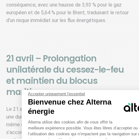
conséquence, avec une hausse de 3,93 % pour le gaz
européen et de 5,64 % pour le Brent, traduisant le retour
d’un risque immédiat sur les flux énergétiques.
21 avril – Prolongation
unilatérale du cessez-le-feu
et maintien du blocus
maritime
Accepter uniquement l'essentiel
Bienvenue chez Alterna
Le 21 avril au soir, Donald Trump annonce prolonger pour
énergie
une durée indéterminée le cessez-le-feu avec l’Iran, alors
Plateforme de Gestion du Cons
Alterna utilise des cookies afin de vous offrir la
même que son échéance était imminente. Cette décision
meilleure expérience possible. Vous êtes libres d’accepter ou
s’accompagne du maintien du blocus maritime américain
l’utilisation des cookies qui n’impactent pas la navigation sur 