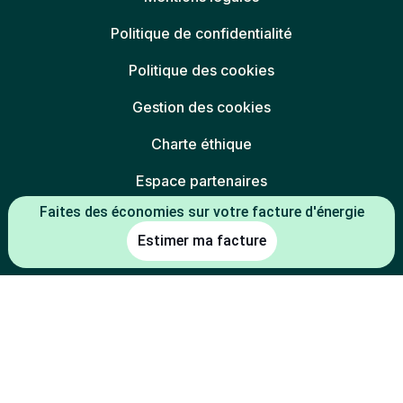
Politique de confidentialité
Politique des cookies
Gestion des cookies
Charte éthique
Espace partenaires
Faites des économies sur votre facture d'énergie
Estimer ma facture
L'énergie est notre avenir, économisons-la
* Mentions légales :
-5 % constaté à la date de souscription entre le prix du kWh HT du TRV
(tarif réglementé de vente en vigueur au 01/07/2026) et le prix du kWh
HT de l'offre
(indexée TRV-E ou prix fixe 1 an
Mon électricité française
de la part de l'électricité) d'Alterna énergie.
-2 % constaté à la date de souscription entre le prix du kWh HT du TRV
(tarif réglementé de vente en vigueur au 01/07/2026) et le prix du kWh
HT de l'offre
d'Alterna énergie.
Mon électricité du coin