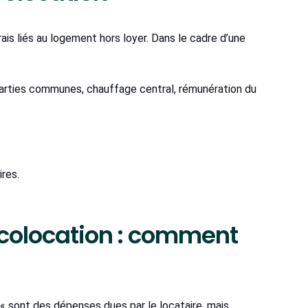
is liés au logement hors loyer. Dans le cadre d’une
parties communes, chauffage central, rémunération du
res.
 colocation : comment
s « sont des dépenses dues par le locataire, mais