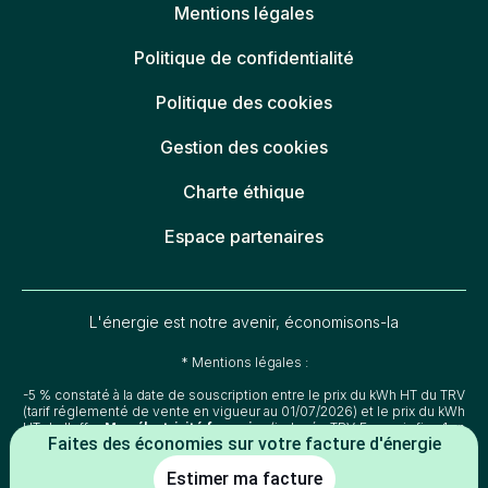
Mentions légales
Politique de confidentialité
Politique des cookies
Gestion des cookies
Charte éthique
Espace partenaires
L'énergie est notre avenir, économisons-la
* Mentions légales :
-5 % constaté à la date de souscription entre le prix du kWh HT du TRV
(tarif réglementé de vente en vigueur au 01/07/2026) et le prix du kWh
HT de l'offre
(indexée TRV-E ou prix fixe 1 an
Mon électricité française
Faites des économies sur votre facture d'énergie
de la part de l'électricité) d'Alterna énergie.
-2 % constaté à la date de souscription entre le prix du kWh HT du TRV
Estimer ma facture
(tarif réglementé de vente en vigueur au 01/07/2026) et le prix du kWh