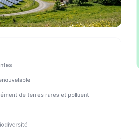
entes
renouvelable
ément de terres rares et polluent
iodiversité