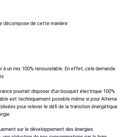
e se décompose de cette manière :
er à un mix 100% renouvelable. En effet, cela demande
es.
France pourrait disposer d’un bouquet électrique 100%
lable est techniquement possible même si pour Alterna
isées pour relever le défi de la transition énergétique
ergie.
niquement sur le développement des énergies
e, une réduction de nos consommations par le biais