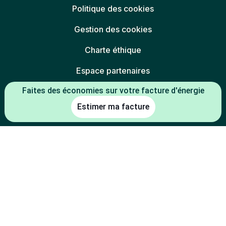
Politique des cookies
Gestion des cookies
Charte éthique
Espace partenaires
Faites des économies sur votre facture d'énergie
Estimer ma facture
L'énergie est notre avenir, économisons-la
* Mentions légales :
-5 % constaté à la date de souscription entre le prix du kWh HT du TRV
(tarif réglementé de vente en vigueur au 01/07/2026) et le prix du kWh
HT de l'offre
(indexée TRV-E ou prix fixe 1 an
Mon électricité française
de la part de l'électricité) d'Alterna énergie.
-2 % constaté à la date de souscription entre le prix du kWh HT du TRV
(tarif réglementé de vente en vigueur au 01/07/2026) et le prix du kWh
HT de l'offre
d'Alterna énergie.
Mon électricité du coin
-30 % constaté à la date de souscription entre le prix du kWh HT du
TRV (tarif réglementé de vente en vigueur au 01/07/2026) en option
tarifaire base 9 kVA et le prix du kWh HT en heure super creuse été de
l'offre
d'Alterna énergie.
Mon électricité Heures Super Creuses