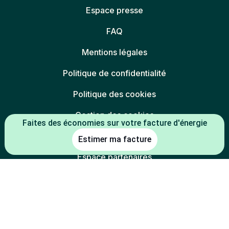
Espace presse
FAQ
Mentions légales
Politique de confidentialité
Politique des cookies
Gestion des cookies
Faites des économies sur votre facture d'énergie
Charte éthique
Estimer ma facture
Espace partenaires
L'énergie est notre avenir, économisons-la
* Mentions légales :