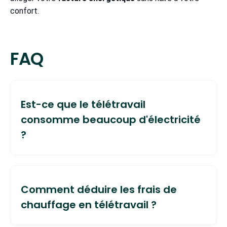
confort.
FAQ
Est-ce que le télétravail
consomme beaucoup d'électricité
?
La
consommation électrique liée au télétravail
reste globalement minime : les données
Comment déduire les frais de
disponibles sur l'impact énergétique global
chauffage en télétravail ?
(tous postes confondus) montrent un
surplus de
par journée travaillée à domicile.
3,5 % à 7 %