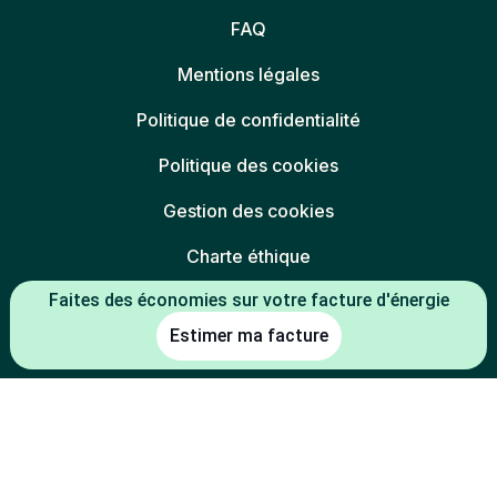
FAQ
Mentions légales
Politique de confidentialité
Politique des cookies
Gestion des cookies
Charte éthique
Faites des économies sur votre facture d'énergie
Espace partenaires
Estimer ma facture
L'énergie est notre avenir, économisons-la
* Mentions légales :
-5 % constaté à la date de souscription entre le prix du kWh HT du TRV
(tarif réglementé de vente en vigueur au 01/07/2026) et le prix du kWh
HT de l'offre
(indexée TRV-E ou prix fixe 1 an
Mon électricité française