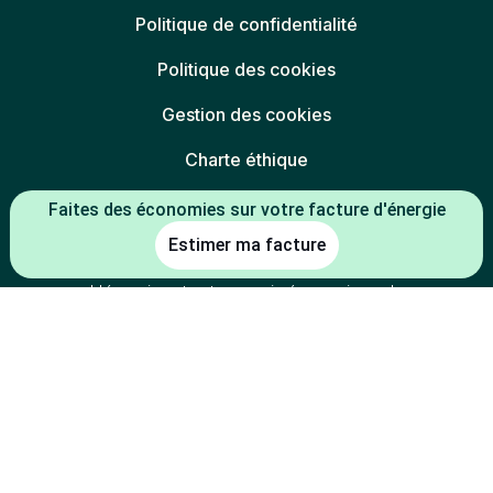
Politique de confidentialité
Politique des cookies
Gestion des cookies
Charte éthique
Espace partenaires
Faites des économies sur votre facture d'énergie
Estimer ma facture
L'énergie est notre avenir, économisons-la
* Mentions légales :
-5 % constaté à la date de souscription entre le prix du kWh HT du TRV
(tarif réglementé de vente en vigueur au 01/07/2026) et le prix du kWh
HT de l'offre
(indexée TRV-E ou prix fixe 1 an
Mon électricité française
de la part de l'électricité) d'Alterna énergie.
-2 % constaté à la date de souscription entre le prix du kWh HT du TRV
(tarif réglementé de vente en vigueur au 01/07/2026) et le prix du kWh
HT de l'offre
d'Alterna énergie.
Mon électricité du coin
-30 % constaté à la date de souscription entre le prix du kWh HT du