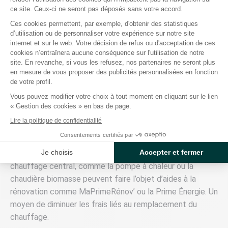
comparer les devis pour trouver la solution la plus
ce site. Ceux-ci ne seront pas déposés sans votre accord.
adaptée à votre budget travaux.
Ces cookies permettent, par exemple, d'obtenir des statistiques
d’utilisation ou de personnaliser votre expérience sur notre site
Axeptio consent
internet et sur le web. Votre décision de refus ou d'acceptation de ces
cookies n’entraînera aucune conséquence sur l'utilisation de notre
Existe-t-il des aides pour
site. En revanche, si vous les refusez, nos partenaires ne seront plus
en mesure de vous proposer des publicités personnalisées en fonction
s’équiper ?
de votre profil.
Vous pouvez modifier votre choix à tout moment en cliquant sur le lien
« Gestion des cookies » en bas de page.
Non, bien qu’elles permettent de faire des économies
Lire la politique de confidentialité
d’énergie, les plinthes de chauffage ne sont pas éligibles
Consentements certifiés par
aux aides à la rénovation énergétique. En revanche, dans
Je choisis
Accepter et fermer
le cas d’un système hydraulique, les dispositifs de
chauffage central, comme la pompe à chaleur ou la
chaudière biomasse peuvent faire l’objet d’aides à la
rénovation comme MaPrimeRénov’ ou la Prime Énergie. Un
moyen de diminuer les frais liés au remplacement du
chauffage.