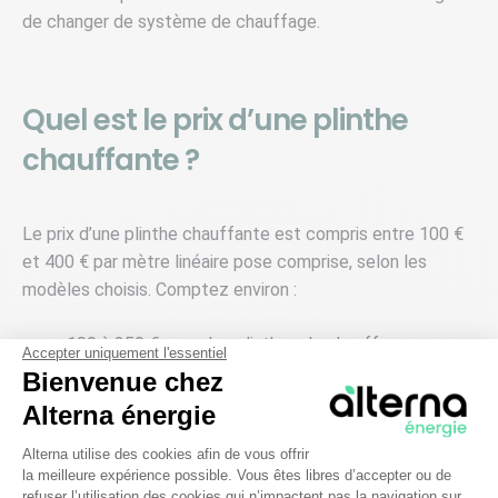
de changer de système de chauffage.
Quel est le prix d’une plinthe
chauffante ?
Le prix d’une plinthe chauffante est compris entre 100 €
et 400 € par mètre linéaire pose comprise, selon les
modèles choisis. Comptez environ :
100 à 250 € pour des plinthes de chauffage
Accepter uniquement l'essentiel
électriques ;
Bienvenue chez
250 à 300 € pour des plinthes de chauffage
Alterna énergie
hydraulique.
Plateforme de Gestion du Consentem
Alterna utilise des cookies afin de vous offrir
la meilleure expérience possible. Vous êtes libres d’accepter ou de
Avant de signer avec un installateur, pensez à bien
refuser l’utilisation des cookies qui n’impactent pas la navigation sur