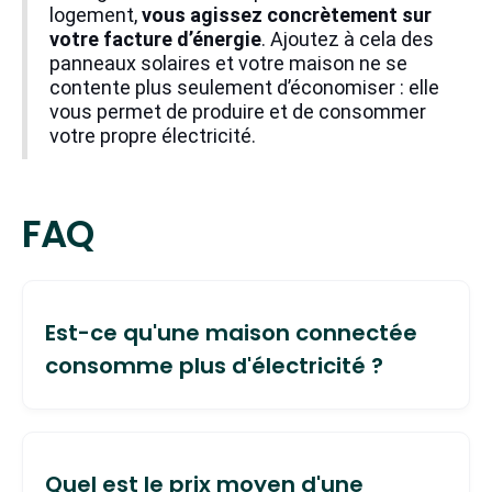
logement,
vous agissez concrètement sur
votre facture d’énergie
. Ajoutez à cela des
panneaux solaires et votre maison ne se
contente plus seulement d’économiser : elle
vous permet de produire et de consommer
votre propre électricité.
FAQ
Est-ce qu'une maison connectée
consomme plus d'électricité ?
Non, c’est même tout l’inverse : les équipements
domotiques qui composent une maison
Quel est le prix moyen d'une