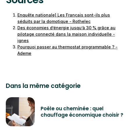
déclenche vos
appareils les plus énergivores
(ballon d’eau chaude, lave-linge, lave-
Enquête nationale] Les Français sont-ils plus
vaisselle…) lors des
.
pics de production solaire
séduits par la domotique - Rothelec
Résultat, vous consommez votre propre
Des économies d’énergie jusqu’à 30 % grâce au
électricité, ce qui vous permet de faire des
pilotage connecté dans la maison individuelle -
économies mesurables.
ignes
Pourquoi passer au thermostat programmable ? -
Ademe
Dans la même catégorie
Poêle ou cheminée : quel
chauffage économique choisir ?