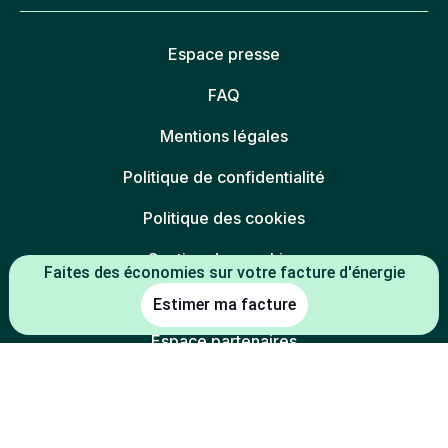
Espace presse
FAQ
Mentions légales
Politique de confidentialité
Politique des cookies
Gestion des cookies
Faites des économies sur votre facture d'énergie
Charte éthique
Estimer ma facture
Espace partenaires
L'énergie est notre avenir, économisons-la