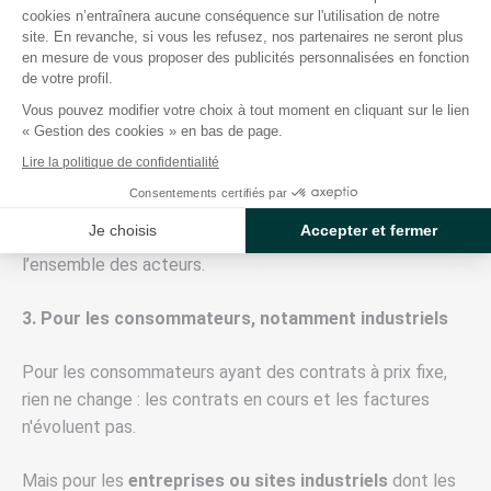
cookies n’entraînera aucune conséquence sur l'utilisation de notre
d’ordres à gérer.
site. En revanche, si vous les refusez, nos partenaires ne seront plus
Il demande une plus grande
précision dans les
en mesure de vous proposer des publicités personnalisées en fonction
prévisions de consommation
des clients.
de votre profil.
Et il renforce la nécessité de
disposer d’outils
Vous pouvez modifier votre choix à tout moment en cliquant sur le lien
d’analyse et de pilotage performants
.
« Gestion des cookies » en bas de page.
Lire la politique de confidentialité
Mais cette réforme est aussi une
source d’efficacité
:
Consentements certifiés par
elle permet d’ajuster les portefeuilles plus finement, de
Je choisis
Accepter et fermer
réduire les écarts
et donc d’optimiser les coûts pour
l’ensemble des acteurs.
3. Pour les consommateurs, notamment industriels
Pour les consommateurs ayant des contrats à prix fixe,
rien ne change : les contrats en cours et les factures
n'évoluent pas.
Mais pour les
entreprises ou sites industriels
dont les