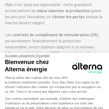
Mais c’est aussi une opportunité : cette granularité
accrue permet de
mieux valoriser la production
quand
les prix sont favorables, et d’
éviter les pertes
lorsque le
marché devient négatif.
Les
contrats de complément de rémunération (CR)
,
qui soutiennent financièrement la production
renouvelable, seront d’ailleurs adaptés à ce nouveau
rythme à partir du
1er avril 2026
. Leur calcul se fera
Accepter uniquement l'essentiel
également par tranche de 15 minutes, afin d’être
Bienvenue chez
cohérent avec le marché Spot.
Alterna énergie
Plateforme de Gestion du Consentem
2. Pour les fournisseurs et agrégateurs
Alterna utilise des cookies afin de vous offrir
la meilleure expérience possible. Vous êtes libres d’accepter ou de
refuser l’utilisation des cookies qui n’impactent pas la navigation sur
Pour les fournisseurs d’électricité, le passage au quart
ce site. Ceux-ci ne seront pas déposés sans votre accord.
d’heure change la donne :
Ces cookies permettent, par exemple, d'obtenir des statistiques
d’utilisation ou de personnaliser votre expérience sur notre site
Axeptio consent
Il multiplie par quatre les volumes de données et
internet et sur le web. Votre décision de refus ou d'acceptation de ces