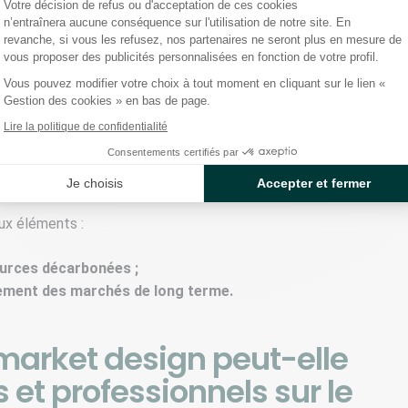
Votre décision de refus ou d'acceptation de ces cookies
 alors sur le prix de l’électricité.
n’entraînera aucune conséquence sur l'utilisation de notre site. En
revanche, si vous les refusez, nos partenaires ne seront plus en mesure de
vous proposer des publicités personnalisées en fonction de votre profil.
réforme du marché européen
Vous pouvez modifier votre choix à tout moment en cliquant sur le lien «
Gestion des cookies » en bas de page.
Lire la politique de confidentialité
orter plus de
stabilité et de visibilité sur le long
Consentements certifiés par
teurs et la compétitivité des entreprises
alors nécessaire.
Je choisis
Accepter et fermer
eux éléments :
ources décarbonées ;
nement des marchés de long terme.
arket design peut-elle
t professionnels sur le