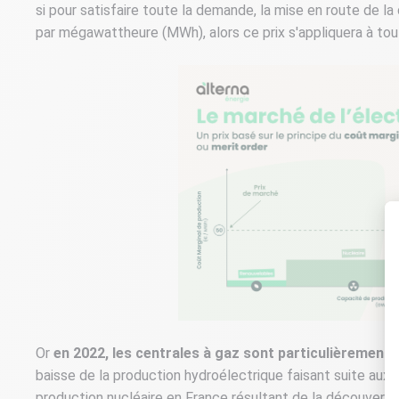
si pour satisfaire toute la demande, la mise en route de l
par mégawattheure (MWh), alors ce prix s'appliquera à to
Or
en 2022, les centrales à gaz sont particulièrement s
baisse de la production hydroélectrique faisant suite aux s
production nucléaire en France résultant de la découvert