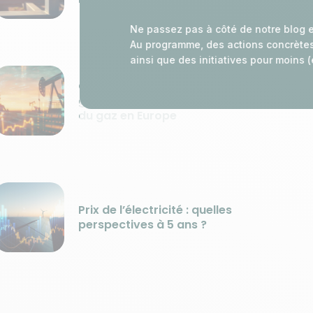
Ne passez pas à côté de notre blog e
Au programme, des actions concrètes e
ainsi que des initiatives pour moins 
Guerre en Iran : une crise
géopolitique qui impacte le marché
du gaz en Europe
Prix de l’électricité : quelles
perspectives à 5 ans ?