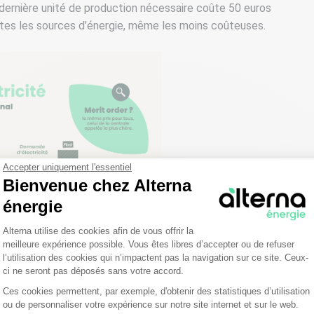
a dernière unité de production nécessaire coûte 50 euros
utes les sources d'énergie, même les moins coûteuses.
Accepter uniquement l'essentiel
Bienvenue chez Alterna
énergie
Plateforme de Gestion du Consentemen
Alterna utilise des cookies afin de vous offrir la
meilleure expérience possible. Vous êtes libres d’accepter ou de refuser
l’utilisation des cookies qui n’impactent pas la navigation sur ce site. Ceux-
ci ne seront pas déposés sans votre accord.
ollicitées
. L’année a en effet été marquée par une
Ces cookies permettent, par exemple, d'obtenir des statistiques d’utilisation
écheresses, ainsi qu’à une baisse historique de la
Axeptio consent
ou de personnaliser votre expérience sur notre site internet et sur le web.
e de problèmes de corrosion sous contrainte sur de