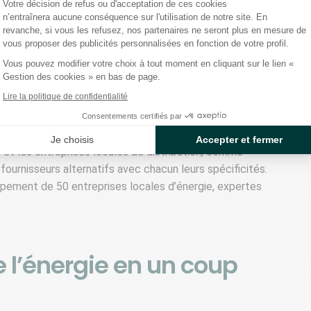
r acteur du marché de
Votre décision de refus ou d'acceptation de ces cookies
n’entraînera aucune conséquence sur l'utilisation de notre site. En
revanche, si vous les refusez, nos partenaires ne seront plus en mesure de
vous proposer des publicités personnalisées en fonction de votre profil.
Vous pouvez modifier votre choix à tout moment en cliquant sur le lien «
Gestion des cookies » en bas de page.
é aux consommateurs finaux et d’assurer la relation
Lire la politique de confidentialité
cuteur unique des clients résidentiels. A l’interface avec
lients un ensemble d’obligations, par exemple la
Consentements certifiés par
naires de réseaux ou l’application d’aides de l’État. Les
Je choisis
Accepter et fermer
) et les entreprises locales de distribution, comme
urnisseurs alternatifs avec chacun leurs spécificités.
oupement de 50 entreprises locales d’énergie, expertes
 l’énergie en un coup