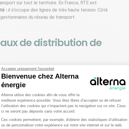
ransport sur tout le territoire. En France, RTE est
té :
il s’occupe des lignes de très haute tension. Côté
gestionnaires du réseau de transport.
aux de distribution de
Accepter uniquement l'essentiel
e réseaux
gèrent les lignes de raccordement entre les
Bienvenue chez Alterna
 correspond aux lignes de moyenne et basse tension. En
énergie
tribution sont Enedis pour l’électricité, et GRDF pour le
Plateforme de Gestion du Consentemen
 de distribution (ELD) qui assurent la gestion du
Alterna utilise des cookies afin de vous offrir la
la Vienne, Gérédis dans les Deux-Sèvres ou encore GEG à
meilleure expérience possible. Vous êtes libres d’accepter ou de refuser
l’utilisation des cookies qui n’impactent pas la navigation sur ce site. Ceux-
ci ne seront pas déposés sans votre accord.
Ces cookies permettent, par exemple, d'obtenir des statistiques d’utilisation
Axeptio consent
ou de personnaliser votre expérience sur notre site internet et sur le web.