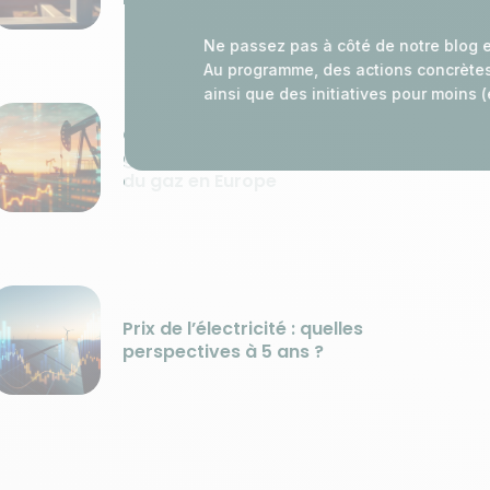
Ne passez pas à côté de notre blog e
Au programme, des actions concrètes e
ainsi que des initiatives pour moins 
Guerre en Iran : une crise
géopolitique qui impacte le marché
du gaz en Europe
Prix de l’électricité : quelles
perspectives à 5 ans ?