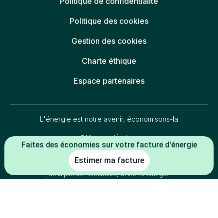
Politique de confidentialité
Politique des cookies
Gestion des cookies
Charte éthique
Espace partenaires
L'énergie est notre avenir, économisons-la
* Mentions légales :
Faites des économies sur votre facture d'énergie
-5 % constaté à la date de souscription entre le prix du kWh HT du TRV
(tarif réglementé de vente en vigueur au 01/07/2026) et le prix du kWh
Estimer ma facture
HT de l'offre
(indexée TRV-E ou prix fixe 1 an
Mon électricité française
de la part de l'électricité) d'Alterna énergie.
-2 % constaté à la date de souscription entre le prix du kWh HT du TRV
(tarif réglementé de vente en vigueur au 01/07/2026) et le prix du kWh
HT de l'offre
d'Alterna énergie.
Mon électricité du coin
-30 % constaté à la date de souscription entre le prix du kWh HT du
TRV (tarif réglementé de vente en vigueur au 01/07/2026) en option