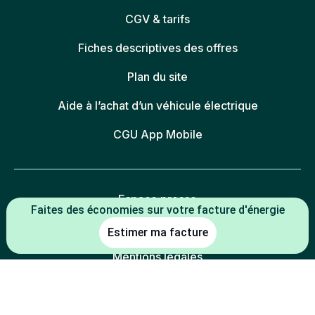
CGV & tarifs
Fiches descriptives des offres
Plan du site
Aide à l’achat d’un véhicule électrique
CGU App Mobile
Espace presse
Faites des économies sur votre facture d'énergie
FAQ
Estimer ma facture
Mentions légales
Politique de confidentialité
Politique des cookies