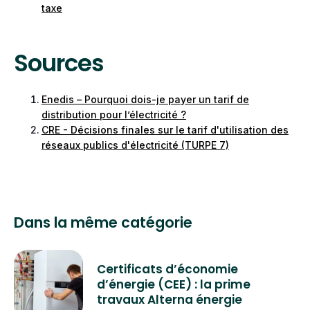
TURPE est prélevé des factures d’électricité de
taxe
profil du consommateur (particulier, entreprise,
tous les consommateurs.
collectivité...) ou la période.
Sources
Enedis – Pourquoi dois-je payer un tarif de
distribution pour l’électricité ?
CRE - Décisions finales sur le tarif d'utilisation des
réseaux publics d'électricité (TURPE 7)
Dans la même catégorie
Certificats d’économie
d’énergie (CEE) : la prime
travaux Alterna énergie