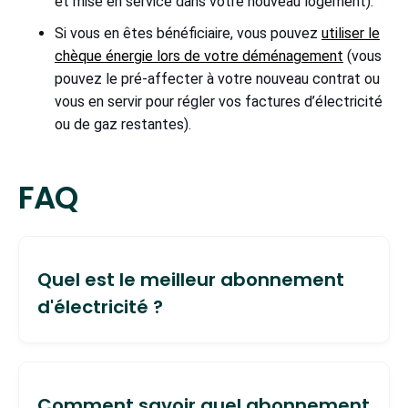
et mise en service dans votre nouveau logement).
Si vous en êtes bénéficiaire, vous pouvez
utiliser le
chèque énergie lors de votre déménagement
(vous
pouvez le pré-affecter à votre nouveau contrat ou
vous en servir pour régler vos factures d’électricité
ou de gaz restantes).
FAQ
Quel est le meilleur abonnement
d'électricité ?
Le meilleur abonnement d’électricité est celui
qui répond à tous vos besoins et vos envies :
Comment savoir quel abonnement