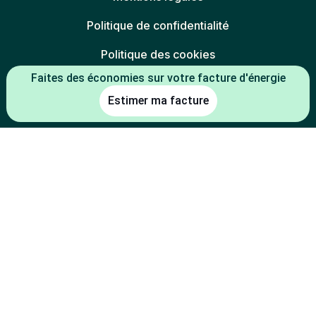
Politique de confidentialité
Politique des cookies
Faites des économies sur votre facture d'énergie
Gestion des cookies
Estimer ma facture
Charte éthique
Espace partenaires
L'énergie est notre avenir, économisons-la
* Mentions légales :
-5 % constaté à la date de souscription entre le prix du kWh HT du TRV
(tarif réglementé de vente en vigueur au 01/07/2026) et le prix du kWh
HT de l'offre
(indexée TRV-E ou prix fixe 1 an
Mon électricité française
de la part de l'électricité) d'Alterna énergie.
-2 % constaté à la date de souscription entre le prix du kWh HT du TRV
(tarif réglementé de vente en vigueur au 01/07/2026) et le prix du kWh
HT de l'offre
d'Alterna énergie.
Mon électricité du coin